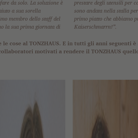
fare da solo. La soluzione è
re e cucina. Io nel frattempo
aiuto a sua sorella
re uova e latte … il
primo membro dello staff del
mo preparato era il
 la sua prima giornata di
Kaiserschmarrn!”.
le cose al TONZHAUS. E in tutti gli anni seguenti è 
 collaboratori motivati a rendere il TONZHAUS quell