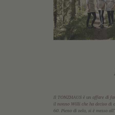
Il TONZHAUS è un affare di fami
lavoro: “Qui regnava il cao
il nonno Willi che ha deciso di a
biancheria da letto, le posat
60. Pieno di zelo, si è messo al
mandato Willi dal nostro vic