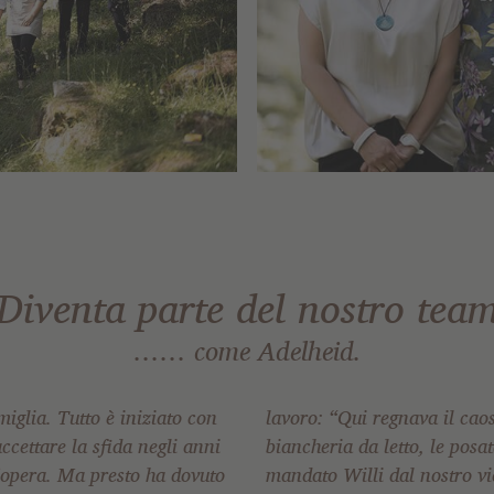
Diventa parte del nostro tea
…… come Adelheid.
glia. Tutto è iniziato con
s completo! Mancavano la
ccettare la sfida negli anni
e, le pentole, il cibo. Ho
l’opera. Ma presto ha dovuto
ino, Unterwirt, per farsi