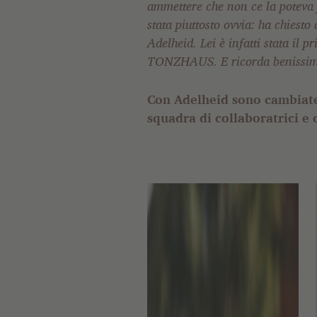
ammettere che non ce la poteva 
prestare degli utensili per came
stata piuttosto ovvia: ha chiesto 
sono andata nella stalla per prende
Adelheid. Lei è infatti stata il 
primo piatto che abbia
TONZHAUS. E ricorda benissimo
Con Adelheid sono cambiate 
squadra di collaboratrici e