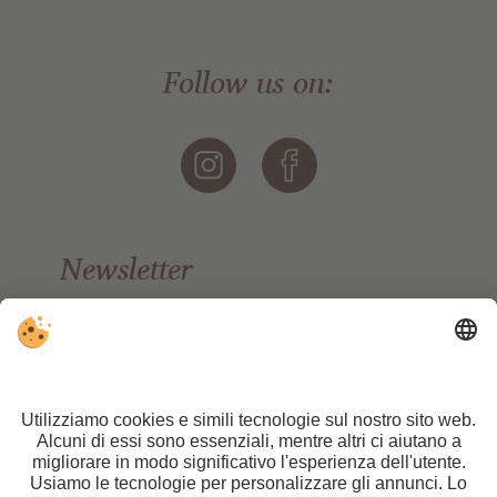
Follow us on:
Newsletter
Restate aggiornati/e
TONZHAUS, Hotel & Pizzeria
Famiglia Götsch
Madonna 27