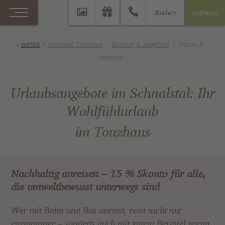
Buchen
Anfragen
zurück
/
Startseite Tonzhaus
Zimmer & Angebote
Pakete &
Angebote
Urlaubsangebote im Schnalstal: Ihr
Wohlfühlurlaub
im Tonzhaus
Nachhaltig anreisen – 15 % Skonto für alle,
die umweltbewusst unterwegs sind
Wer mit Bahn und Bus anreist, reist nicht nur
entspannter – sondern auch mit gutem Beispiel voran.