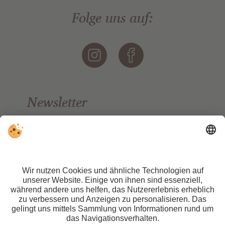
Folge uns auf:
Newsletter
Bleiben Sie auf dem Laufenden.
TONZHAUS, Hotel & Pizzeria
Familie Götsch
Unser Frau 27
39020 Schnalstal
Südtirol
Tel.+39 0473 66 96 88