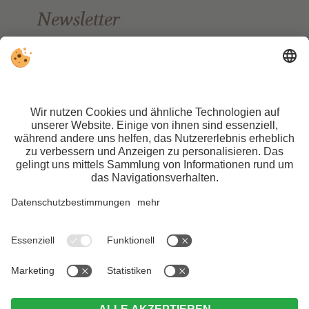
Newsletter
Bleiben Sie auf dem Laufenden.
TONZHAUS, Hotel & Pizzeria
Familie Götsch
Unser Frau 27
39020 Schnalstal
Südtirol
Tel.+39 0473 66 96 88
info@tonzhaus.com
www.tonzhaus.com