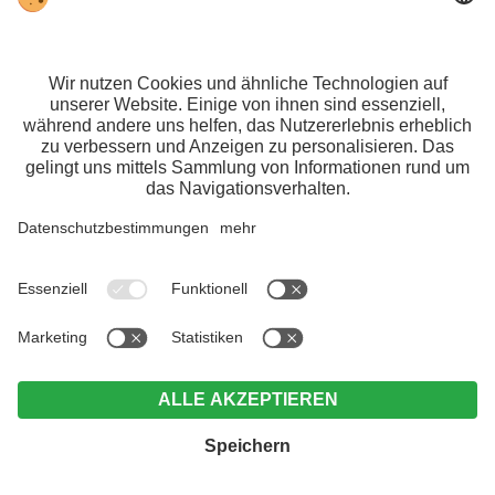
TONZHAUS, Hotel & Pizzeria
Familie Götsch
Unser Frau 27
39020 Schnalstal
Südtirol
Tel.+39 0473 66 96 88
info@tonzhaus.com
www.tonzhaus.com
Jobs
,
Impressum
,
Datenschutz
,
Individuelle Cookie-Einstellungen
,
MwSt-Nr.
IT02428080218, CIN: IT021091A1Z3WTK2CI