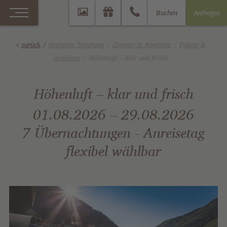
Buchen
Anfragen
zurück
/
Startseite Tonzhaus
Zimmer & Angebote
Pakete &
Angebote
Höhenluft – klar und frisch
Höhenluft – klar und frisch
01.08.2026 – 29.08.2026
7 Übernachtungen - Anreisetag
flexibel wählbar