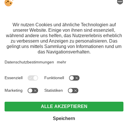
TONZHAUS, Hotel & Pizzeria
Familie Götsch
Unser Frau 27
39020 Schnalstal
Südtirol
Tel.+39 0473 66 96 88
info@tonzhaus.com
www.tonzhaus.com
Jobs
,
Impressum
,
Datenschutz
,
Individuelle Cookie-Einstellungen
,
MwSt-Nr.
IT02428080218, CIN: IT021091A1Z3WTK2CI